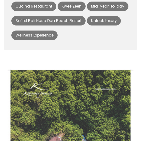
Cucina Restaurant
Kwee Zeen
Mid-year Holiday
Sofitel Bali Nusa Dua Beach Resort
Unlock Luxury
Wellness Experience