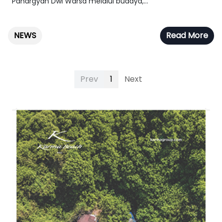
Pahargyan Dwi Warsa melalui budaya,...
NEWS
Read More
Prev
1
Next