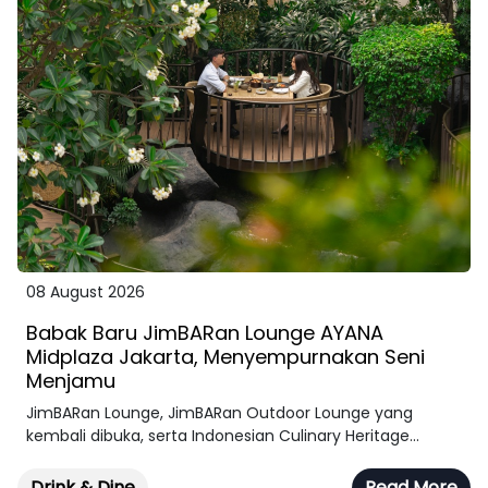
08 August 2026
Babak Baru JimBARan Lounge AYANA
Midplaza Jakarta, Menyempurnakan Seni
Menjamu
JimBARan Lounge, JimBARan Outdoor Lounge yang
kembali dibuka, serta Indonesian Culinary Heritage...
Drink & Dine
Read More