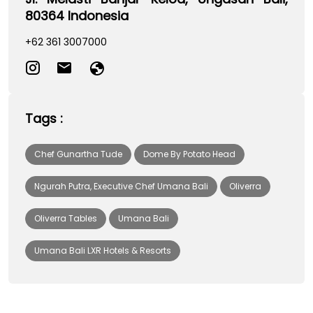
80364 Indonesia
+62 361 3007000
Tags :
Chef Gunartha Tude
Dome By Potato Head
Ngurah Putra, Executive Chef Umana Bali
Oliverra
Oliverra Tables
Umana Bali
Umana Bali LXR Hotels & Resorts